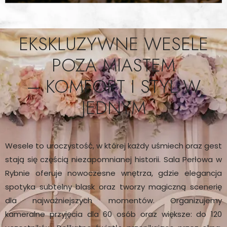
EKSKLUZYWNE WESELE
POZA MIASTEM
– KOMFORT I STYL W
JEDNYM
Wesele to uroczystość, w której każdy uśmiech oraz gest
stają się częścią niezapomnianej historii. Sala Perłowa w
Rybnie oferuje nowoczesne wnętrza, gdzie elegancja
spotyka subtelny blask oraz tworzy magiczną scenerię
dla najważniejszych momentów. Organizujemy
kameralne przyjęcia dla 60 osób oraz większe: do 120