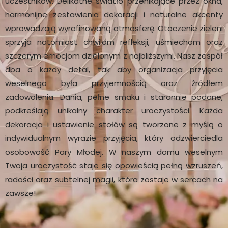
uczestników. Delikatne światło przenikające przez okna,
harmonijne zestawienia dekoracji i naturalne akcenty
wprowadzają wyrafinowaną atmosferę. Otoczenie zieleni
sprzyja natomiast chwilom refleksji, uśmiechom oraz
szczerym emocjom dzielonym z najbliższymi. Nasz zespół
dba o każdy detal, tak aby organizacja przyjęcia
weselnego była przyjemnością oraz źródłem
zadowolenia. Dania, pełne smaku i starannie podane,
podkreślają unikalny charakter uroczystości. Każda
dekoracja i ustawienie stołów są tworzone z myślą o
indywidualnym wyrazie przyjęcia, który odzwierciedla
osobowość Pary Młodej. W naszym domu weselnym
Twoja uroczystość staje się opowieścią pełną wzruszeń,
radości oraz subtelnej magii, która zostaje w sercach na
zawsze!