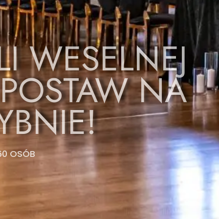
LI WESELNEJ
 POSTAW NA
YBNIE!
 60 OSÓB