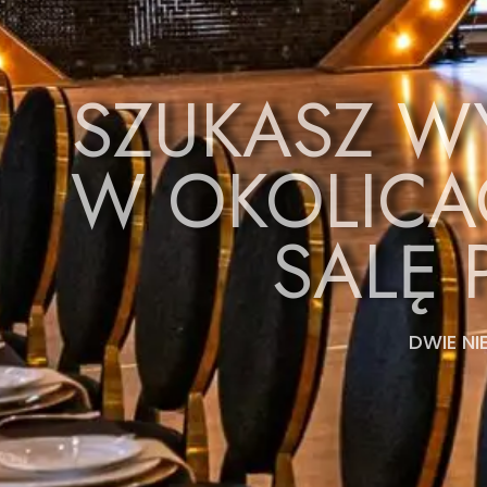
SZUKASZ WY
W OKOLICA
SALĘ 
DWIE NI