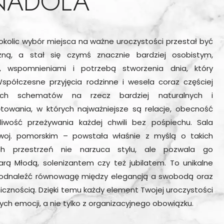
 NADOLA
 okolic wybór miejsca na ważne uroczystości przestał być
zną, a stał się czymś znacznie bardziej osobistym,
 wspomnieniami i potrzebą stworzenia dnia, który
spółczesne przyjęcia rodzinne i wesela coraz częściej
ch schematów na rzecz bardziej naturalnych i
towania, w których najważniejsze są relacje, obecność
żliwość przeżywania każdej chwili bez pośpiechu. Sala
oj. pomorskim – powstała właśnie z myślą o takich
ch przestrzeń nie narzuca stylu, ale pozwala go
rą Młodą, solenizantem czy też jubilatem. To unikalne
 odnaleźć równowagę między elegancją a swobodą oraz
cznością. Dzięki temu każdy element Twojej uroczystości
ych emocji, a nie tylko z organizacyjnego obowiązku.