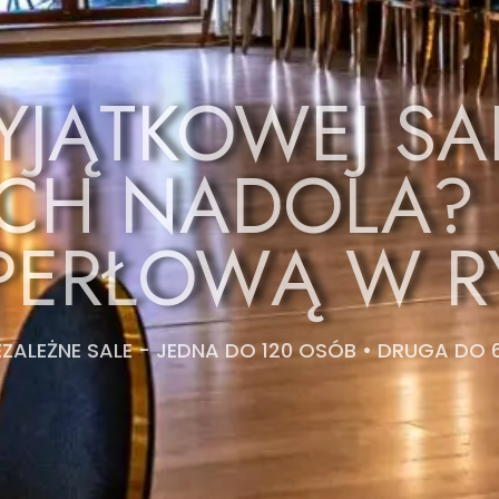
JĄTKOWEJ SA
CH NADOLA?
PERŁOWĄ W R
EZALEŻNE SALE - JEDNA DO 120 OSÓB • DRUGA DO