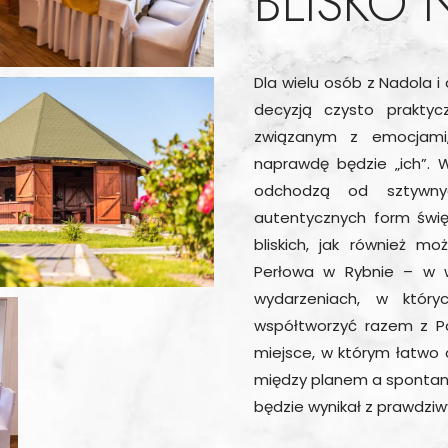
BLISKO
Dla wielu osób z Nadola i
decyzją czysto praktyc
związanym z emocjami,
naprawdę będzie „ich”. W
odchodzą od sztywny
autentycznych form świę
bliskich, jak również mo
Perłowa w Rybnie – w w
wydarzeniach, w który
współtworzyć razem z Pa
miejsce, w którym łatwo
między planem a spontani
będzie wynikał z prawdziw