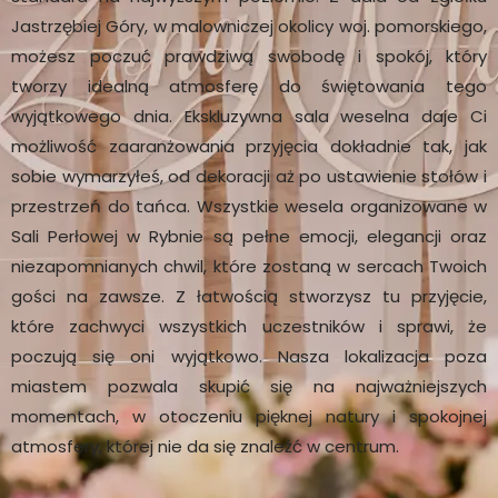
Jastrzębiej Góry, w malowniczej okolicy woj. pomorskiego,
możesz poczuć prawdziwą swobodę i spokój, który
tworzy idealną atmosferę do świętowania tego
wyjątkowego dnia. Ekskluzywna sala weselna daje Ci
możliwość zaaranżowania przyjęcia dokładnie tak, jak
sobie wymarzyłeś, od dekoracji aż po ustawienie stołów i
przestrzeń do tańca. Wszystkie wesela organizowane w
Sali Perłowej w Rybnie są pełne emocji, elegancji oraz
niezapomnianych chwil, które zostaną w sercach Twoich
gości na zawsze. Z łatwością stworzysz tu przyjęcie,
które zachwyci wszystkich uczestników i sprawi, że
poczują się oni wyjątkowo. Nasza lokalizacja poza
miastem pozwala skupić się na najważniejszych
momentach, w otoczeniu pięknej natury i spokojnej
atmosfery, której nie da się znaleźć w centrum.