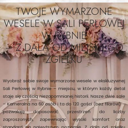
TWOJE WYMARZONE
WESELE W SALI PERŁOWEJ
W RYBNIE
– Z DALA OD MIEJSKIEGO
ZGIEŁKU
Wyobraź sobie swoje wymarzone wesele w ekskluzywnej
Sali Perłowej w Rybnie – miejscu, w którym każdy detal
staje się częścią niezapomnianej historii. Nasze dwie sale
– Kameralna na 60 osób i ta do 120 gości (bez filarów) –
pozwalają dopasować przestrzeń do liczby
zaproszonych, zapewniając wysoki komfort oraz
standard na najwyższym poziomie. Z dala od zgiełku